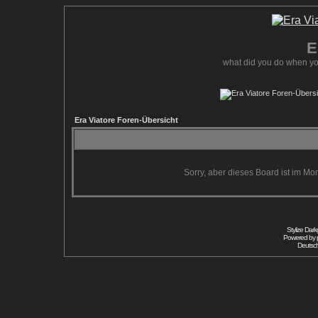
E
what did you do when yo
Era Viatore Foren-Übersicht
Sorry, aber dieses Board ist im Mom
Stylize Dar
Powered by
Deutsc