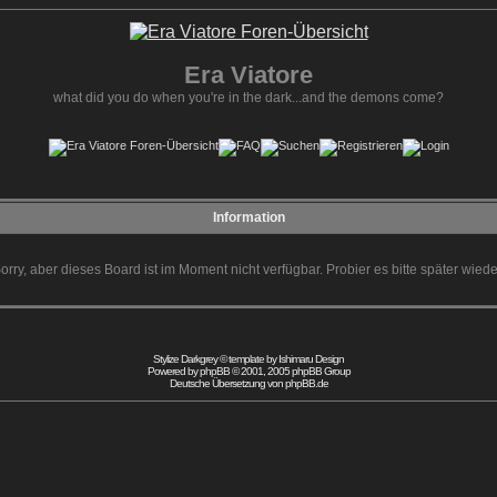
Era Viatore
what did you do when you're in the dark...and the demons come?
Information
orry, aber dieses Board ist im Moment nicht verfügbar. Probier es bitte später wiede
Stylize Darkgrey © template by
Ishimaru Design
Powered by
phpBB
© 2001, 2005 phpBB Group
Deutsche Übersetzung von
phpBB.de