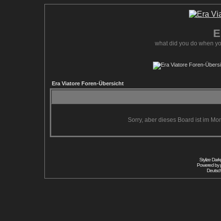
E
what did you do when yo
Era Viatore Foren-Übersicht
Sorry, aber dieses Board ist im Mom
Stylize Dar
Powered by
Deutsc