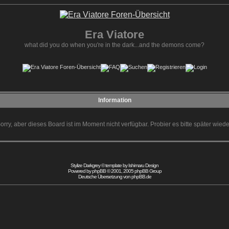
Era Viatore
what did you do when you're in the dark...and the demons come?
Information
orry, aber dieses Board ist im Moment nicht verfügbar. Probier es bitte später wiede
Stylize Darkgrey © template by
Ishimaru Design
Powered by
phpBB
© 2001, 2005 phpBB Group
Deutsche Übersetzung von
phpBB.de