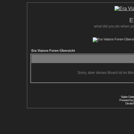
E
what did you do when yo
Era Viatore Foren-Übersicht
Sorry, aber dieses Board ist im Mom
Stylize Dar
Powered by
Deutsc