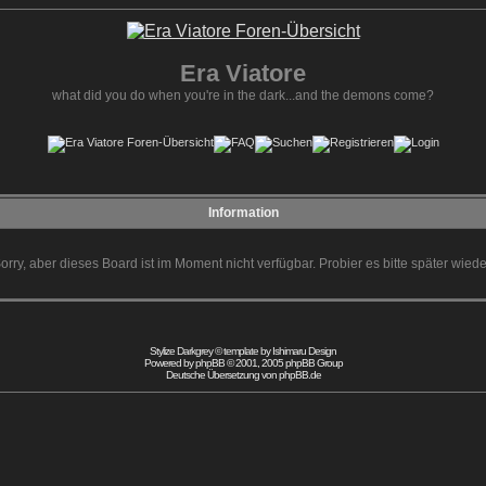
Era Viatore
what did you do when you're in the dark...and the demons come?
Information
orry, aber dieses Board ist im Moment nicht verfügbar. Probier es bitte später wiede
Stylize Darkgrey © template by
Ishimaru Design
Powered by
phpBB
© 2001, 2005 phpBB Group
Deutsche Übersetzung von
phpBB.de