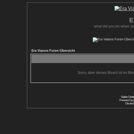
E
what did you do when yo
Era Viatore Foren-Übersicht
Sorry, aber dieses Board ist im Mom
Stylize Dar
Powered by
Deutsc