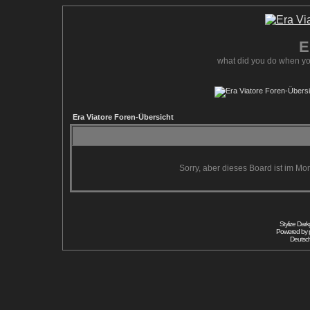
E
what did you do when yo
Era Viatore Foren-Übersicht
Sorry, aber dieses Board ist im Mom
Stylize Dar
Powered by
Deutsc