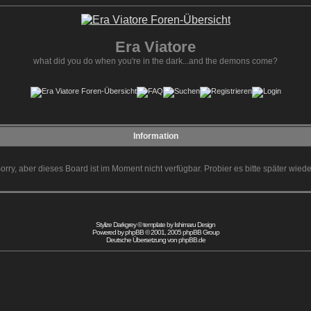
Era Viatore
what did you do when you're in the dark...and the demons come?
Information
orry, aber dieses Board ist im Moment nicht verfügbar. Probier es bitte später wiede
Stylize Darkgrey © template by
Ishimaru Design
Powered by
phpBB
© 2001, 2005 phpBB Group
Deutsche Übersetzung von
phpBB.de