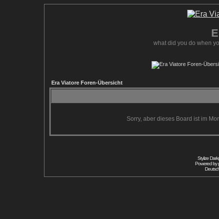
E
what did you do when yo
Era Viatore Foren-Übersicht
Sorry, aber dieses Board ist im Mom
Stylize Dar
Powered by
Deutsc