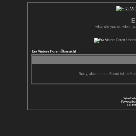
E
what did you do when yo
Era Viatore Foren-Übersicht
Sorry, aber dieses Board ist im Mom
Stylize Dar
Powered by
Deutsc