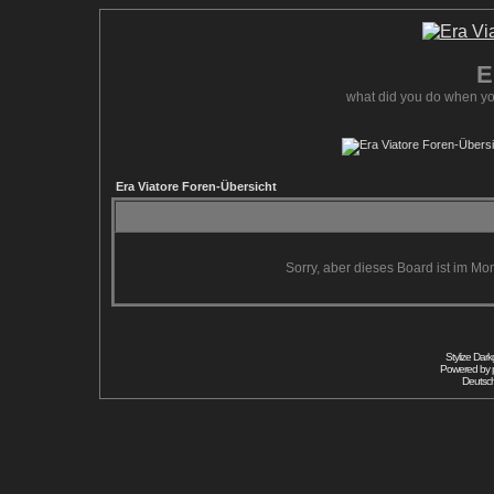
E
what did you do when yo
Era Viatore Foren-Übersicht
Sorry, aber dieses Board ist im Mom
Stylize Dar
Powered by
Deutsc