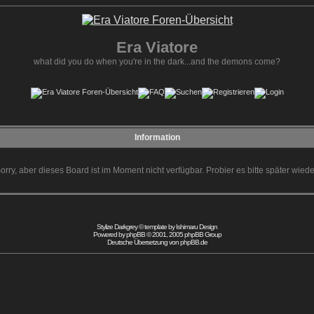
Era Viatore
what did you do when you're in the dark...and the demons come?
Information
orry, aber dieses Board ist im Moment nicht verfügbar. Probier es bitte später wiede
Stylize Darkgrey © template by
Ishimaru Design
Powered by
phpBB
© 2001, 2005 phpBB Group
Deutsche Übersetzung von
phpBB.de