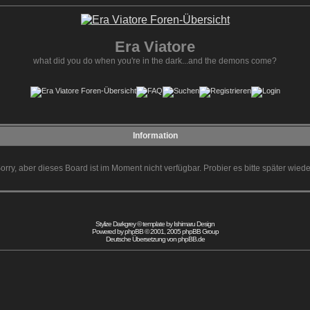
Era Viatore
what did you do when you're in the dark...and the demons come?
Information
orry, aber dieses Board ist im Moment nicht verfügbar. Probier es bitte später wiede
Stylize Darkgrey © template by
Ishimaru Design
Powered by
phpBB
© 2001, 2005 phpBB Group
Deutsche Übersetzung von
phpBB.de