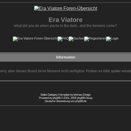
Era Viatore
what did you do when you're in the dark...and the demons come?
Information
orry, aber dieses Board ist im Moment nicht verfügbar. Probier es bitte später wiede
Stylize Darkgrey © template by
Ishimaru Design
Powered by
phpBB
© 2001, 2005 phpBB Group
Deutsche Übersetzung von
phpBB.de