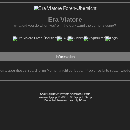
Era Viatore
what did you do when you're in the dark...and the demons come?
Information
orry, aber dieses Board ist im Moment nicht verfügbar. Probier es bitte später wiede
Stylize Darkgrey © template by
Ishimaru Design
Powered by
phpBB
© 2001, 2005 phpBB Group
Deutsche Übersetzung von
phpBB.de