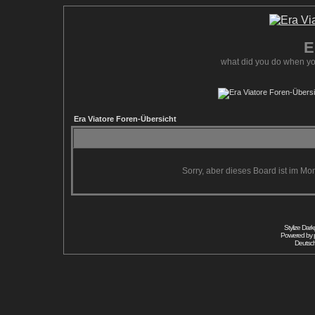
E
what did you do when yo
Era Viatore Foren-Übersicht
Sorry, aber dieses Board ist im Mom
Stylize Dar
Powered by
Deutsc