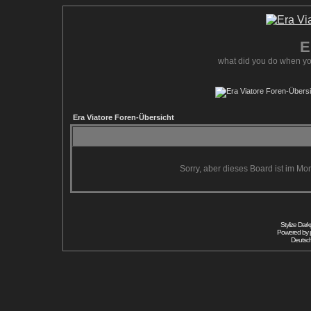
E
what did you do when yo
Era Viatore Foren-Übersicht
Sorry, aber dieses Board ist im Mom
Stylize Dar
Powered by
Deutsc