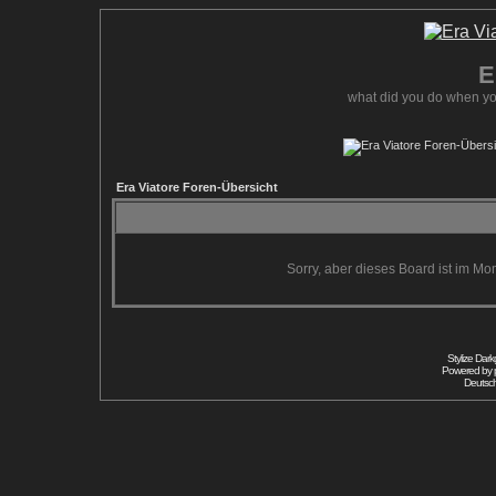
E
what did you do when yo
Era Viatore Foren-Übersicht
Sorry, aber dieses Board ist im Mom
Stylize Dar
Powered by
Deutsc