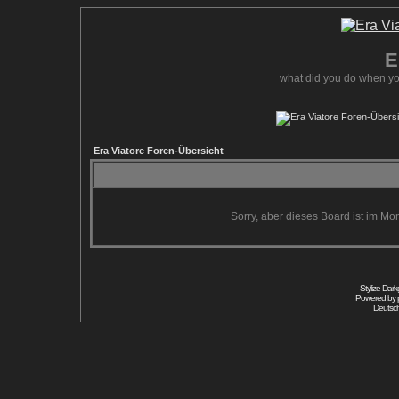
E
what did you do when yo
Era Viatore Foren-Übersicht
Sorry, aber dieses Board ist im Mom
Stylize Dar
Powered by
Deutsc