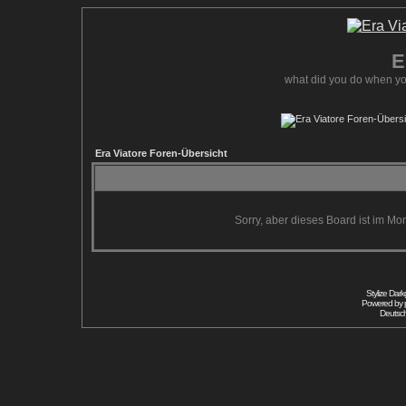
E
what did you do when yo
Era Viatore Foren-Übersicht
Sorry, aber dieses Board ist im Mom
Stylize Dar
Powered by
Deutsc