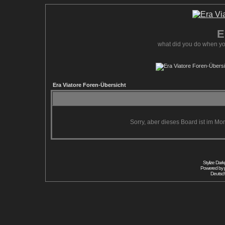
E
what did you do when yo
Era Viatore Foren-Übersicht
Sorry, aber dieses Board ist im Mom
Stylize Dar
Powered by
Deutsc