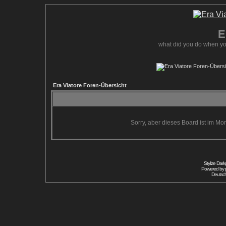
E
what did you do when yo
Era Viatore Foren-Übersicht
Sorry, aber dieses Board ist im Mom
Stylize Dar
Powered by
Deutsc