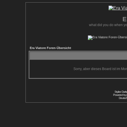
E
what did you do when yo
Era Viatore Foren-Übersicht
Sorry, aber dieses Board ist im Mom
Stylize Dar
Powered by
Deutsc