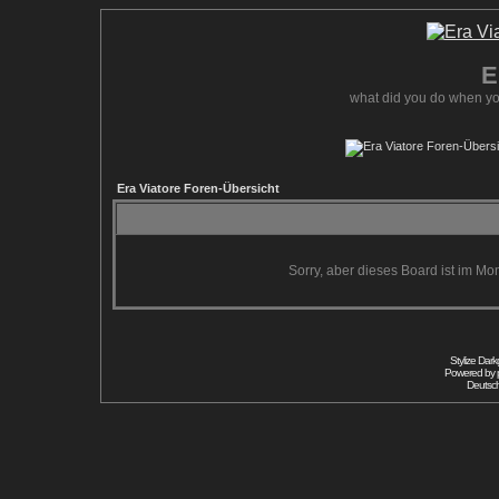
E
what did you do when yo
Era Viatore Foren-Übersicht
Sorry, aber dieses Board ist im Mom
Stylize Dar
Powered by
Deutsc