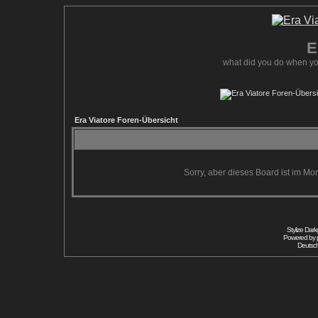
E
what did you do when yo
Era Viatore Foren-Übersicht
Sorry, aber dieses Board ist im Mom
Stylize Dar
Powered by
Deutsc