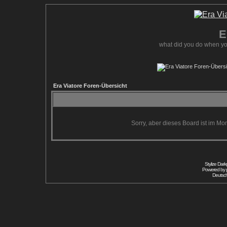
E
what did you do when yo
Era Viatore Foren-Übersicht
Sorry, aber dieses Board ist im Mom
Stylize Dar
Powered by
Deutsc