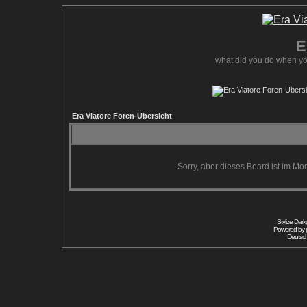
E
what did you do when yo
Era Viatore Foren-Übersicht
Sorry, aber dieses Board ist im Mom
Stylize Dar
Powered by
Deutsc