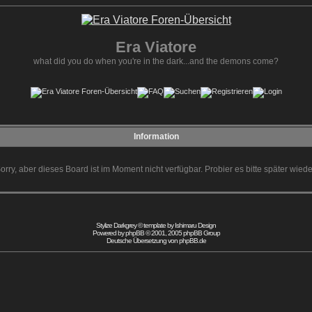
Era Viatore
what did you do when you're in the dark...and the demons come?
Information
orry, aber dieses Board ist im Moment nicht verfügbar. Probier es bitte später wiede
Stylize Darkgrey © template by
Ishimaru Design
Powered by
phpBB
© 2001, 2005 phpBB Group
Deutsche Übersetzung von
phpBB.de