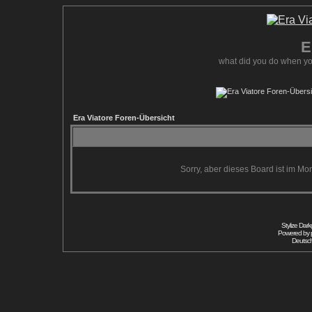
E
what did you do when yo
Era Viatore Foren-Übersicht
Sorry, aber dieses Board ist im Mom
Stylize Dar
Powered by
Deutsc