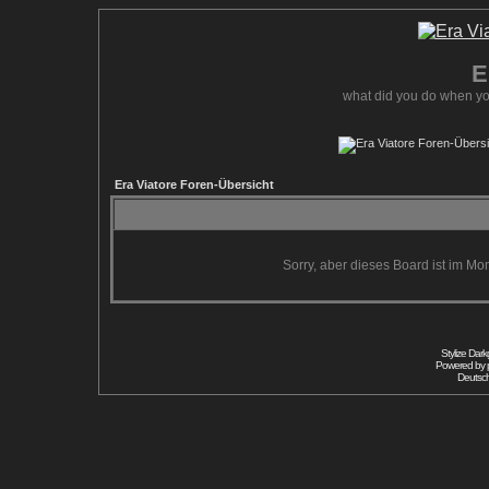
E
what did you do when yo
Era Viatore Foren-Übersicht
Sorry, aber dieses Board ist im Mom
Stylize Dar
Powered by
Deutsc