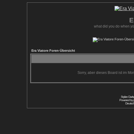
E
what did you do when yo
Era Viatore Foren-Übersicht
Sorry, aber dieses Board ist im Mom
Stylize Dar
Powered by
Deutsc