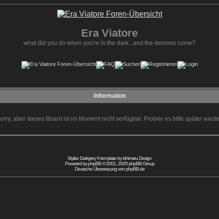
Era Viatore
what did you do when you're in the dark...and the demons come?
Information
orry, aber dieses Board ist im Moment nicht verfügbar. Probier es bitte später wiede
Stylize Darkgrey © template by
Ishimaru Design
Powered by
phpBB
© 2001, 2005 phpBB Group
Deutsche Übersetzung von
phpBB.de