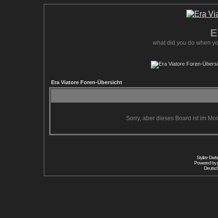
E
what did you do when yo
Era Viatore Foren-Übersicht
Sorry, aber dieses Board ist im Mom
Stylize Dar
Powered by
Deutsc