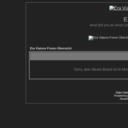
E
what did you do when yo
Era Viatore Foren-Übersicht
Sorry, aber dieses Board ist im Mom
Stylize Dar
Powered by
Deutsc