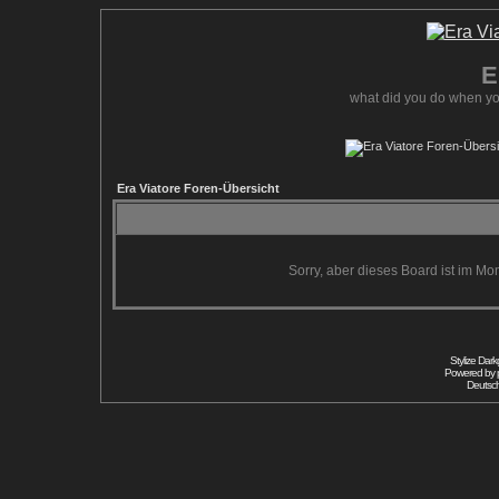
E
what did you do when yo
Era Viatore Foren-Übersicht
Sorry, aber dieses Board ist im Mom
Stylize Dar
Powered by
Deutsc