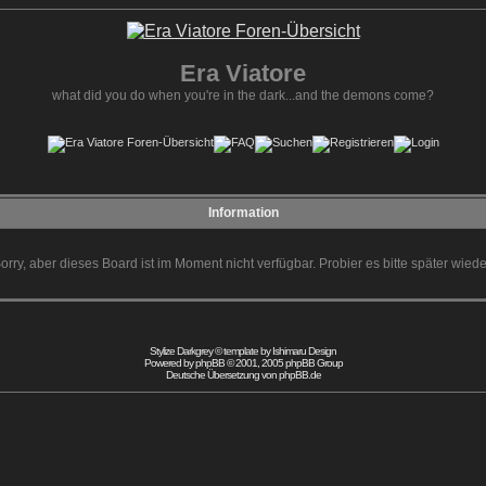
Era Viatore
what did you do when you're in the dark...and the demons come?
Information
orry, aber dieses Board ist im Moment nicht verfügbar. Probier es bitte später wiede
Stylize Darkgrey © template by
Ishimaru Design
Powered by
phpBB
© 2001, 2005 phpBB Group
Deutsche Übersetzung von
phpBB.de