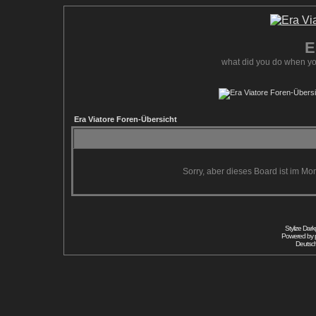
E
what did you do when yo
Era Viatore Foren-Übersicht
Sorry, aber dieses Board ist im Mom
Stylize Dar
Powered by
Deutsc