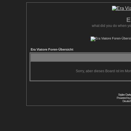
E
what did you do when yo
Era Viatore Foren-Übersicht
Sorry, aber dieses Board ist im Mom
Stylize Dar
Powered by
Deutsc