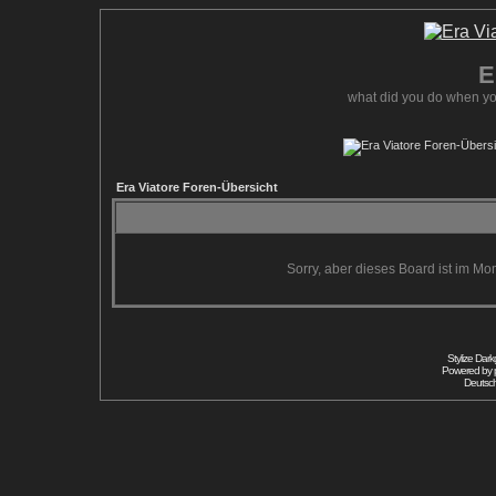
E
what did you do when yo
Era Viatore Foren-Übersicht
Sorry, aber dieses Board ist im Mom
Stylize Dar
Powered by
Deutsc