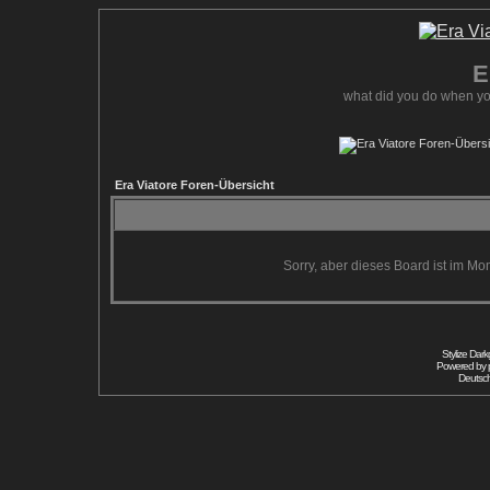
E
what did you do when yo
Era Viatore Foren-Übersicht
Sorry, aber dieses Board ist im Mom
Stylize Dar
Powered by
Deutsc