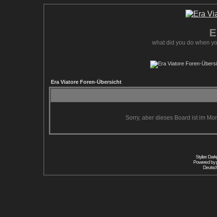
E
what did you do when yo
Era Viatore Foren-Übersicht
Sorry, aber dieses Board ist im Mom
Stylize Dar
Powered by
Deutsc