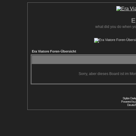
E
what did you do when yo
Era Viatore Foren-Übersicht
Sorry, aber dieses Board ist im Mom
Stylize Dar
Powered by
Deutsc