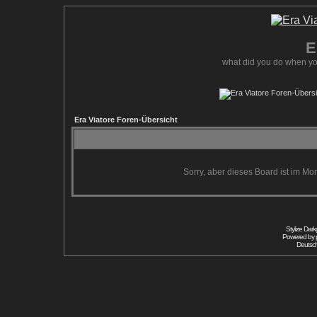
E
what did you do when yo
Era Viatore Foren-Übersicht
Sorry, aber dieses Board ist im Mom
Stylize Dar
Powered by
Deutsc