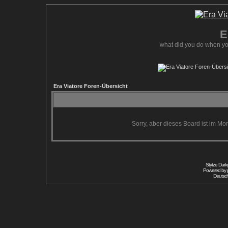
E
what did you do when yo
Era Viatore Foren-Übersicht
Sorry, aber dieses Board ist im Mom
Stylize Dar
Powered by
Deutsc