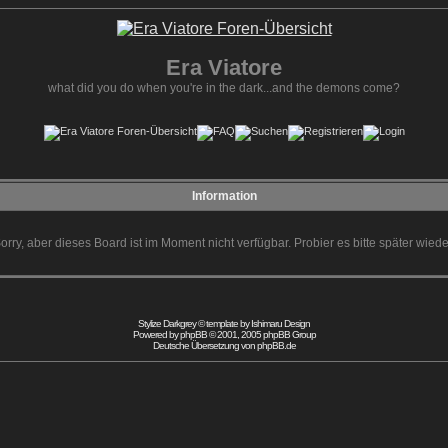
Era Viatore
what did you do when you're in the dark...and the demons come?
Information
orry, aber dieses Board ist im Moment nicht verfügbar. Probier es bitte später wiede
Stylize Darkgrey © template by
Ishimaru Design
Powered by
phpBB
© 2001, 2005 phpBB Group
Deutsche Übersetzung von
phpBB.de