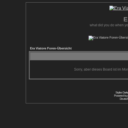
E
what did you do when yo
Era Viatore Foren-Übersicht
Sorry, aber dieses Board ist im Mom
Stylize Dar
Powered by
Deutsc