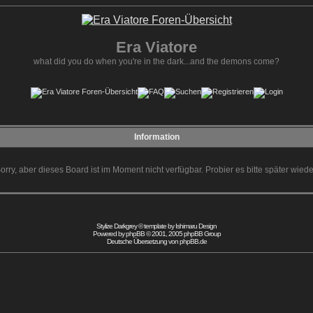
Era Viatore
what did you do when you're in the dark...and the demons come?
Information
orry, aber dieses Board ist im Moment nicht verfügbar. Probier es bitte später wiede
Stylize Darkgrey © template by
Ishimaru Design
Powered by
phpBB
© 2001, 2005 phpBB Group
Deutsche Übersetzung von
phpBB.de