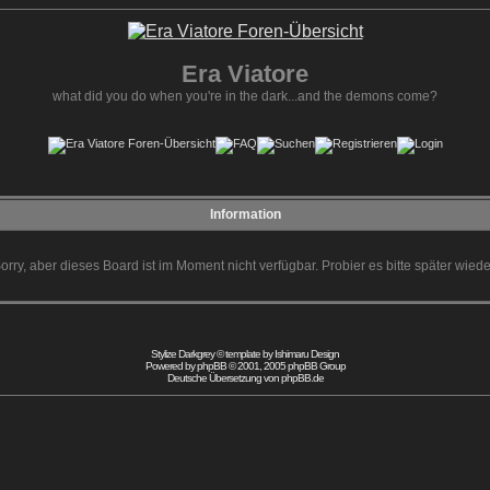
Era Viatore
what did you do when you're in the dark...and the demons come?
Information
orry, aber dieses Board ist im Moment nicht verfügbar. Probier es bitte später wiede
Stylize Darkgrey © template by
Ishimaru Design
Powered by
phpBB
© 2001, 2005 phpBB Group
Deutsche Übersetzung von
phpBB.de