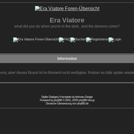
Era Viatore
what did you do when you're in the dark...and the demons come?
Information
orry, aber dieses Board ist im Moment nicht verfügbar. Probier es bitte später wiede
Stylize Darkgrey © template by
Ishimaru Design
Powered by
phpBB
© 2001, 2005 phpBB Group
Deutsche Übersetzung von
phpBB.de